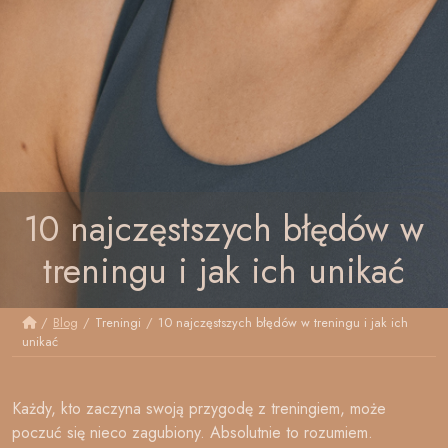
10 najczęstszych błędów w
treningu i jak ich unikać
/
Blog
/
Treningi
/
10 najczęstszych błędów w treningu i jak ich
unikać
Każdy, kto zaczyna swoją przygodę z treningiem, może
poczuć się nieco zagubiony. Absolutnie to rozumiem.