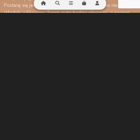
Postaraj się jeść zdrowo i dostarczać organizmowi niezbędne
składniki odżywcze. Twoje ciało będzie silniejsze, a poziom
energii wyższy.
9. Brak nawodnienia
Picie wody to nie tylko sposób na przetrwanie letnich upałów.
Odpowiednie nawodnienie jest niezbędne do utrzymania
energii i dobrego samopoczucia podczas treningów. Porada:
Pij wodę przed, w trakcie i po treningu. Nawodnienie to
podstawa efektywnego treningu.
10. Ignorowanie sygnałów ciała
Jeśli Twoje ciało krzyczy „za dużo!”, a Ty je ignorujesz, to
ryzykujesz nabawienia się kontuzji. Warto słuchać, co mówi
Twój organizm. Porada: Jeśli czujesz ból lub dyskomfort, daj
sobie czas na odpoczynek. Trening to nie wyścig – lepiej
wyjść z niego cało i zdrowo.