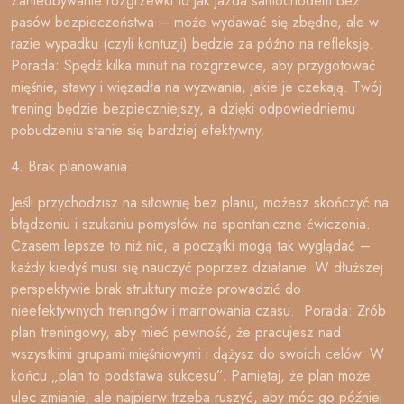
Zaniedbywanie rozgrzewki to jak jazda samochodem bez
pasów bezpieczeństwa – może wydawać się zbędne, ale w
razie wypadku (czyli kontuzji) będzie za późno na refleksję.
Porada: Spędź kilka minut na rozgrzewce, aby przygotować
mięśnie, stawy i więzadła na wyzwania, jakie je czekają. Twój
trening będzie bezpieczniejszy, a dzięki odpowiedniemu
pobudzeniu stanie się bardziej efektywny.
4. Brak planowania
Jeśli przychodzisz na siłownię bez planu, możesz skończyć na
błądzeniu i szukaniu pomysłów na spontaniczne ćwiczenia.
Czasem lepsze to niż nic, a początki mogą tak wyglądać –
każdy kiedyś musi się nauczyć poprzez działanie. W dłuższej
perspektywie brak struktury może prowadzić do
nieefektywnych treningów i marnowania czasu. Porada: Zrób
plan treningowy, aby mieć pewność, że pracujesz nad
wszystkimi grupami mięśniowymi i dążysz do swoich celów. W
końcu „plan to podstawa sukcesu”. Pamiętaj, że plan może
ulec zmianie, ale najpierw trzeba ruszyć, aby móc go później